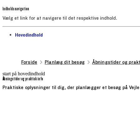
Indholdsnavigation
Vælg et link for at navigere til det respektive indhold.
gå til
Hovedindhold
Forside
Planlæg dit besøg
Åbningstider og prakt
start på hovedindhold
Åbningstider og praktisk info
senest opdateret 28. juli 2026
Praktiske oplysninger til dig, der planlægger et besøg på Ve