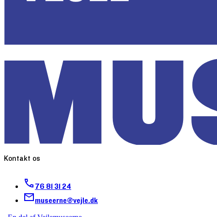
Kontakt os
76 81 31 24
museerne@vejle.dk