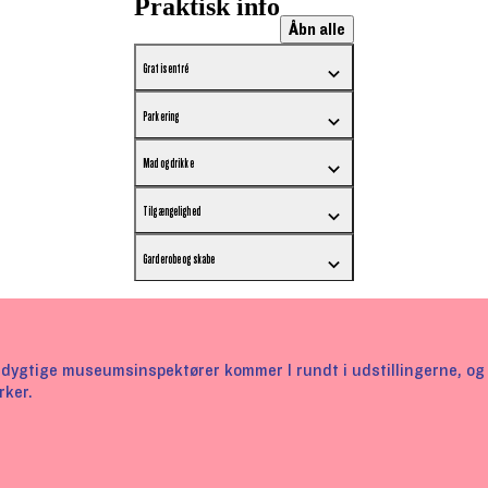
Praktisk info
Åbn alle
Gratis entré
Parkering
Mad og drikke
Tilgængelighed
Garderobe og skabe
dygtige museumsinspektører kommer I rundt i udstillingerne, o
rker.