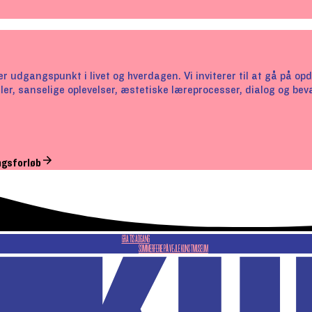
r udgangspunkt i livet og hverdagen. Vi inviterer til at gå på o
ler, sanselige oplevelser, æstetiske læreprocesser, dialog og be
ngsforløb
GRATIS ADGANG
SOMMERFERIE PÅ VEJLE KUNSTMUSEUM