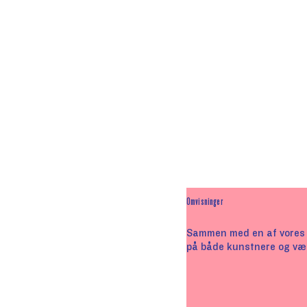
Omvisninger
Sammen med en af vores 
på både kunstnere og væ