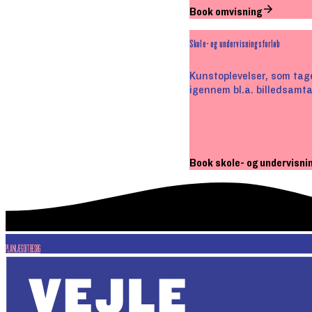
Book omvisning
Skole- og undervisningsforløb
Kunstoplevelser, som tage
igennem bl.a. billedsamta
Book skole- og undervisni
PLANLÆG DIT BESØG