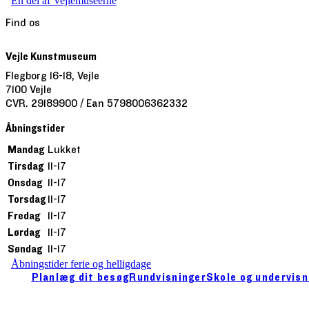
En del af Vejlemuseerne
Find os
Vejle Kunstmuseum
Flegborg 16-18, Vejle
7100 Vejle
CVR. 29189900 / Ean 5798006362332
Åbningstider
Mandag
Lukket
Tirsdag
11-17
Onsdag
11-17
Torsdag
11-17
Fredag
11-17
Lørdag
11-17
Søndag
11-17
Åbningstider ferie og helligdage
Planlæg dit besøg
Rundvisninger
Skole og undervisn