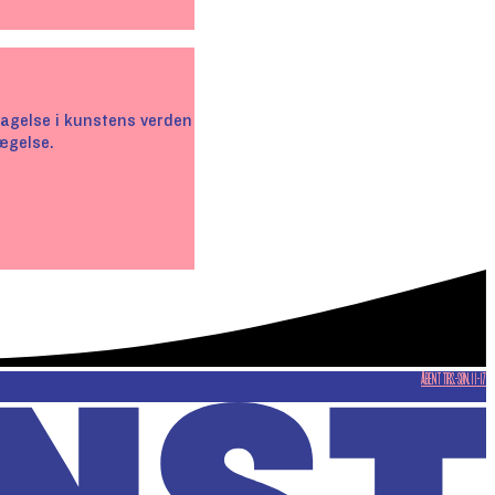
pdagelse i kunstens verden
vægelse.
ÅBENT TIRS.-SØN. 11-17