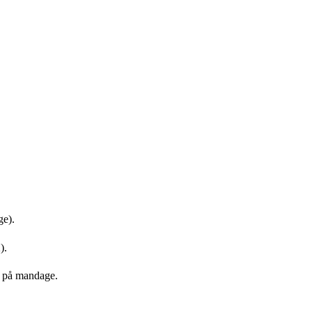
ge).
).
g på mandage.