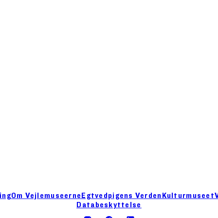
ing
Om Vejlemuseerne
Egtvedpigens Verden
Kulturmuseet
Databeskyttelse