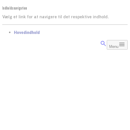
Indholdsnavigation
Vælg et link for at navigere til det respektive indhold.
gå til
Hovedindhold
Menu