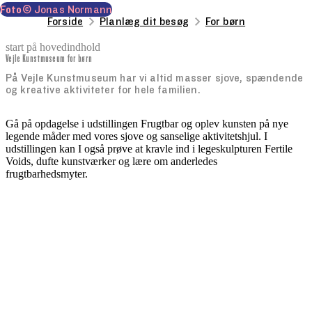
Foto
© Jonas Normann
Forside
Planlæg dit besøg
For børn
start på hovedindhold
Vejle Kunstmuseum for børn
senest opdateret 27. marts 2026
På Vejle Kunstmuseum har vi altid masser sjove, spændende
og kreative aktiviteter for hele familien.
Gå på opdagelse i udstillingen Frugtbar og oplev kunsten på nye
legende måder med vores sjove og sanselige aktivitetshjul. I
udstillingen kan I også prøve at kravle ind i legeskulpturen Fertile
Voids, dufte kunstværker og lære om anderledes
frugtbarhedsmyter.