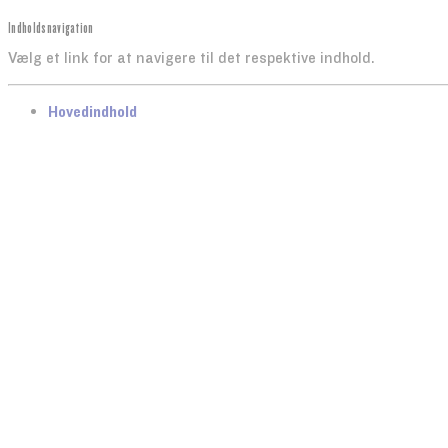
Indholdsnavigation
Vælg et link for at navigere til det respektive indhold.
gå til
Hovedindhold