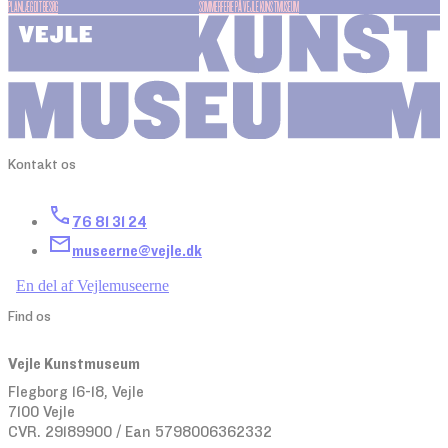
PLANLÆG DIT BESØG
SOMMERFERIE PÅ VEJLE KUNSTMUSEUM
Kontakt os
76 81 31 24
museerne@vejle.dk
En del af Vejlemuseerne
Find os
Vejle Kunstmuseum
Flegborg 16-18, Vejle
7100 Vejle
CVR. 29189900 / Ean 5798006362332