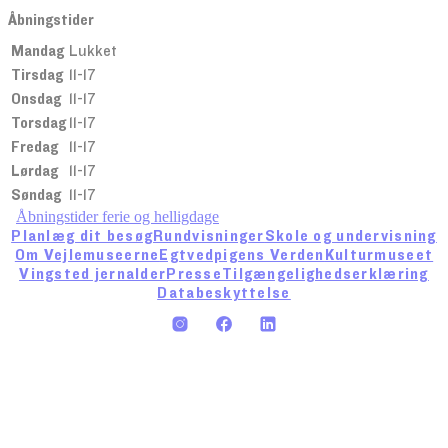
Åbningstider
Mandag
Lukket
Tirsdag
11-17
Onsdag
11-17
Torsdag
11-17
Fredag
11-17
Lørdag
11-17
Søndag
11-17
Åbningstider ferie og helligdage
Planlæg dit besøg
Rundvisninger
Skole og undervisning
Om Vejlemuseerne
Egtvedpigens Verden
Kulturmuseet
Vingsted jernalder
Presse
Tilgængelighedserklæring
Databeskyttelse