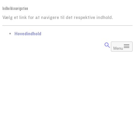
Indholdsnavigation
Vælg et link for at navigere til det respektive indhold.
gå til
Hovedindhold
Menu