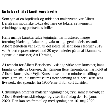
En hyldest til et langt kunstnerliv
Som søn af en brødkusk og uddannet malersvend var Albert
Bertelsens motiviske fokus det nære og lokale, set gennem
erindringens og portrættets briller.
Hans mange karakterfulde tegninger har illustreret mange
foreningsblade og plakater og vakt mange genkendelsens smil.
Albert Bertelsen var aktiv til det sidste, så sent som i februar 2019
var Albert repræsenteret med 20 nye malerier på en af Danmarks
største kunstmesser, Art Herning.
Af respekt for Albert Bertelsens livslange virke som kunstner, hans
familie og alle de borgere, der gennem flere generationer har holdt af
Alberts kunst, viser Vejle Kunstmuseum i en mindre udstilling et
udvalg fra Vejle Kunstmuseums store samling af Albert Bertelsens
livsværk, der spænder fra 1950’erne til for kort tid siden.
Udstillingen omfatter malerier, tegninger og tryk, samt et udvalg af
Albert Bertelsens skitsebøger og vises fra fredag den 10. januar
2020. Den kan ses frem til og med søndag den 10. maj 2020.