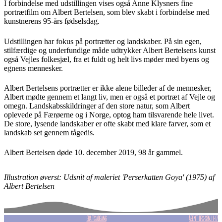
I forbindelse med udstillingen vises også Anne Klysners fine
portrætfilm om Albert Bertelsen, som blev skabt i forbindelse med
kunstnerens 95-års fødselsdag.
Udstillingen har fokus på portrætter og landskaber. På sin egen,
stilfærdige og underfundige måde udtrykker Albert Bertelsens kunst
også Vejles folkesjæl, fra et fuldt og helt livs møder med byens og
egnens mennesker.
Albert Bertelsens portrætter er ikke alene billeder af de mennesker,
Albert mødte gennem et langt liv, men er også et portræt af Vejle og
omegn. Landskabsskildringer af den store natur, som Albert
oplevede på Færøerne og i Norge, optog ham tilsvarende hele livet.
De store, lysende landskaber er ofte skabt med klare farver, som et
landskab set gennem tågedis.
Albert Bertelsen døde 10. december 2019, 98 år gammel.
Illustration øverst: Udsnit af maleriet 'Perserkatten Goya' (1975) af
Albert Bertelsen
GRATIS ADGANG
ÅBENT TIRS.-SØN. 11-17