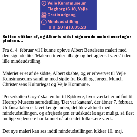
Vejle Kunstmuseum

Flegborg 16-18, Vejle
Gratis adgang
Mindeudstilling

10.01.20 til 10.05.20
Katten stikker af, og Alberts sidst signerede maleri overtager
pladsen...
Fra d. 4. februar vil I kunne opleve Albert Bertelsens maleri med
den sigende titel 'Maleren træder tilbage og betragter sit værk' i den
lille mindeudstilling.
Maleriet er et af de sidste, Albert skabte, og er erhvervet til Vejle
Kunstmuseums samling med støtte fra Bodil og Jørgen Munch
Christensens Kulturlegat og Vejle Kommune.
'Perserkatten Goya' skal en tur til Rødovre, hvor værket er udlånt til
Heerup Museet
s særudstilling 'Det var kattens', der åbner 7. februar.
Udlånsaftalen er lavet længe inden, det blev aktuelt med
mindeudstillingen, og afrejsedagen er udskudt længst muligt, så flest
mulige vejlensere har kunnet nå at se det folkekære værk.
Det nye maleri kan ses indtil mindeudstillingen lukker 10. maj.