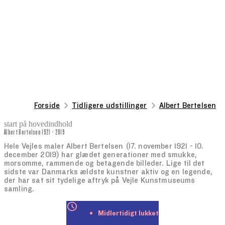
Forside
Tidligere udstillinger
Albert Bertelsen
start på hovedindhold
Albert Bertelsen 1921 - 2019
senest opdateret 18. september 2025
Hele Vejles maler Albert Bertelsen (17. november 1921 - 10.
december 2019) har glædet generationer med smukke,
morsomme, rammende og betagende billeder. Lige til det
sidste var Danmarks ældste kunstner aktiv og en legende,
der har sat sit tydelige aftryk på Vejle Kunstmuseums
samling.
Midlertidigt lukket