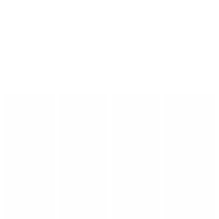
Museet har erhvervet Albert Bertelsens sidst signerede værk, der,
meget poetisk, viser maleren betragte sit netop fuldendte værk. Det
kan ses herunder, sammen med den altoverskyggende
publikumsfavorit, Perserkatten Goya, og maleriet Det grønne lys,
som er et af Alberts mange færøske motiver. Netop rejsen til
færøerne blev formativ for Albert Bertelsens udvikling som
kunstner.
Tryk på billederne for at se dem i fuld størrelse.