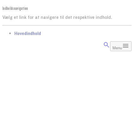
Indholdsnavigation
Vælg et link for at navigere til det respektive indhold.
gå til
Hovedindhold
Menu