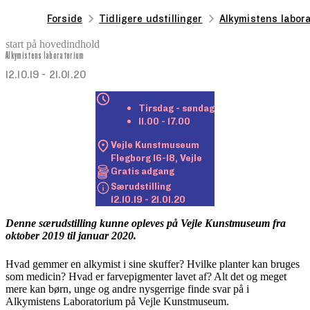
Forside
Tidligere udstillinger
Alkymistens labor
start på hovedindhold
Alkymistens laboratorium
senest opdateret 18. september 2025
12.10.19 - 21.01.20
Tirsdag - søndag
11.00 - 17.00
Vejle Kunstmuseum

Flegborg 16-18, Vejle
Gratis adgang
Særudstilling

12.10.19 - 21.01.20
Denne særudstilling kunne opleves på Vejle Kunstmuseum fra
oktober 2019 til januar 2020.
Hvad gemmer en alkymist i sine skuffer? Hvilke planter kan bruges
som medicin? Hvad er farvepigmenter lavet af? Alt det og meget
mere kan børn, unge og andre nysgerrige finde svar på i
Alkymistens Laboratorium på Vejle Kunstmuseum.