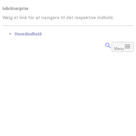
Indholdsnavigation
Vælg et link for at navigere til det respektive indhold.
gå til
Hovedindhold
Menu