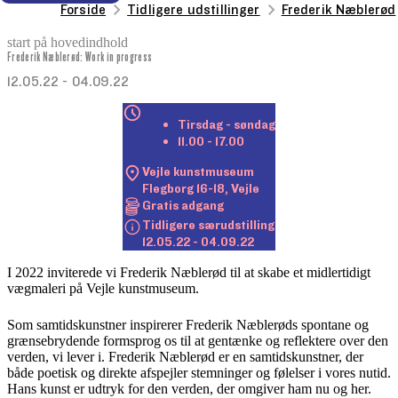
Forside
Tidligere udstillinger
Frederik Næblerød
start på hovedindhold
Frederik Næblerød: Work in progress
senest opdateret 18. september 2025
12.05.22 - 04.09.22
Tirsdag - søndag
11.00 - 17.00
Vejle kunstmuseum

Flegborg 16-18, Vejle
Gratis adgang
Tidligere særudstilling

12.05.22 - 04.09.22
I 2022 inviterede vi Frederik Næblerød til at skabe et midlertidigt
vægmaleri på Vejle kunstmuseum.
Som samtidskunstner inspirerer Frederik Næblerøds spontane og
grænsebrydende formsprog os til at gentænke og reflektere over den
verden, vi lever i. Frederik Næblerød er en samtidskunstner, der
både poetisk og direkte afspejler stemninger og følelser i vores nutid.
Hans kunst er udtryk for den verden, der omgiver ham nu og her.