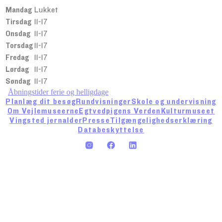
Mandag
Lukket
Tirsdag
11-17
Onsdag
11-17
Torsdag
11-17
Fredag
11-17
Lørdag
11-17
Søndag
11-17
Åbningstider ferie og helligdage
Planlæg dit besøg
Rundvisninger
Skole og undervisning
Om Vejlemuseerne
Egtvedpigens Verden
Kulturmuseet
Vingsted jernalder
Presse
Tilgængelighedserklæring
Databeskyttelse