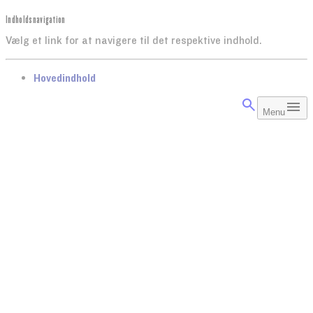
Indholdsnavigation
Vælg et link for at navigere til det respektive indhold.
gå til
Hovedindhold
Menu