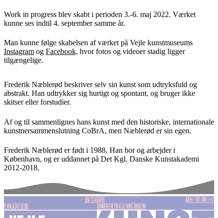
Work in progress blev skabt i perioden 3.-6. maj 2022. Værket
kunne ses indtil 4. september samme år.
Man kunne følge skabelsen af værket på Vejle kunstmuseums
Instagram
og
Facebook,
hvor fotos og videoer stadig ligger
tilgængelige.
Frederik Næblerød beskriver selv sin kunst som udtryksfuld og
abstrakt. Han udtrykker sig hurtigt og spontant, og bruger ikke
skitser eller forstudier.
Af og til sammenlignes hans kunst med den historiske, internationale
kunstnersammenslutning CoBrA, men Næblerød er sin egen.
Frederik Næblerød er født i 1988. Han bor og arbejder i
København, og er uddannet på Det Kgl. Danske Kunstakademi
2012-2018.
GRATIS ADGANG
ÅBENT TIRS.-SØN. 11-17
PLANLÆG DIT BESØG
SOMMERFERIE PÅ VEJLE KUNSTMUSEUM