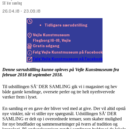
Så' der samling
senest opdateret 18. september 2025
26.04.18 - 23.09.18
Tidligere særudstilling
Vejle Kunstmuseum

Flegborg 16-18, Vejle
Gratis adgang
Følg Vejle Kunstmuseum på Facebook
Følg Vejle Kunstmuseum på Facebook
Denne særudstilling kunne opleves på Vejle Kunstmuseum fra
februar 2018 til september 2018.
Til udstillingen SÅ' DER SAMLING gik vi i magasinet og hev
både gamle kendinge, oversete perler og tre helt nyerhvervede
værker frem i lyset.
En samling er en gave der bliver ved med at give. Der vil altid opstå
nye vinkler, når vi stiller nye spørgsmål. Udstillingen SÅ' DER
SAMLING er delt op i overordnede temaer, som skaber mulighed
for nye brudflader og sammensætninger på tværs af tradition og