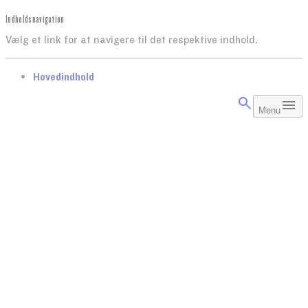
Indholdsnavigation
Vælg et link for at navigere til det respektive indhold.
gå til
Hovedindhold
Menu