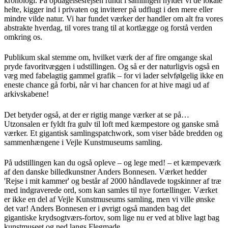
kronologi. På opdagelsesrejsen rundt i samlingen hylder vi de lokale
helte, kigger ind i privaten og inviterer på udflugt i den mere eller
mindre vilde natur. Vi har fundet værker der handler om alt fra vores
abstrakte hverdag, til vores trang til at kortlægge og forstå verden
omkring os.
Publikum skal stemme om, hvilket værk der af fire omgange skal
pryde favoritvæggen i udstillingen. Og så er der naturligvis også en
væg med fabelagtig gammel grafik – for vi lader selvfølgelig ikke en
eneste chance gå forbi, når vi har chancen for at hive magi ud af
arkivskabene!
Det betyder også, at der er rigtig mange værker at se på…
Utzonsalen er fyldt fra gulv til loft med kæmpestore og ganske små
værker. Et gigantisk samlingspatchwork, som viser både bredden og
sammenhængene i Vejle Kunstmuseums samling.
På udstillingen kan du også opleve – og lege med! – et kæmpeværk
af den danske billedkunstner Anders Bonnesen. Værket hedder
'Rejse i mit kammer' og består af 2000 håndlavede togskinner af træ
med indgraverede ord, som kan samles til nye fortællinger. Værket
er ikke en del af Vejle Kunstmuseums samling, men vi ville ønske
det var! Anders Bonnesen er i øvrigt også manden bag det
gigantiske krydsogtværs-fortov, som lige nu er ved at blive lagt bag
kunstmuseet og ned langs Flegmade.