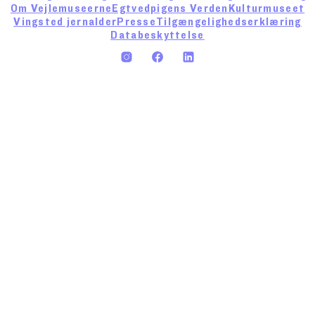
Om Vejlemuseerne
Egtvedpigens Verden
Kulturmuseet
Vingsted jernalder
Presse
Tilgængelighedserklæring
Databeskyttelse