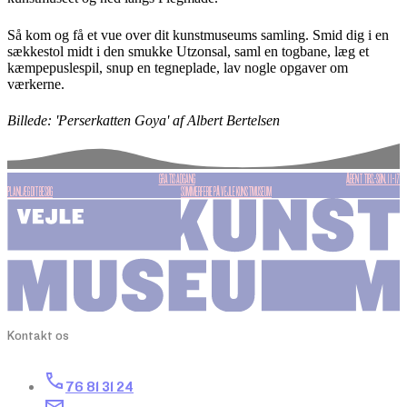
Så kom og få et vue over dit kunstmuseums samling. Smid dig i en
sækkestol midt i den smukke Utzonsal, saml en togbane, læg et
kæmpepuslespil, snup en tegneplade, lav nogle opgaver om
værkerne.
Billede: 'Perserkatten Goya' af Albert Bertelsen
GRATIS ADGANG
ÅBENT TIRS.-SØN. 11-17
PLANLÆG DIT BESØG
SOMMERFERIE PÅ VEJLE KUNSTMUSEUM
Kontakt os
76 81 31 24