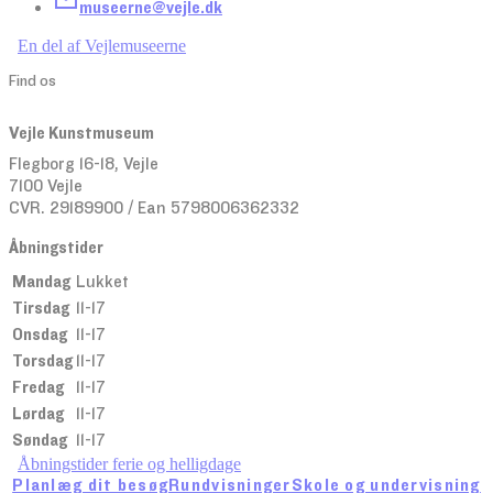
museerne@vejle.dk
En del af Vejlemuseerne
Find os
Vejle Kunstmuseum
Flegborg 16-18, Vejle
7100 Vejle
CVR. 29189900 / Ean 5798006362332
Åbningstider
Mandag
Lukket
Tirsdag
11-17
Onsdag
11-17
Torsdag
11-17
Fredag
11-17
Lørdag
11-17
Søndag
11-17
Åbningstider ferie og helligdage
Planlæg dit besøg
Rundvisninger
Skole og undervisning