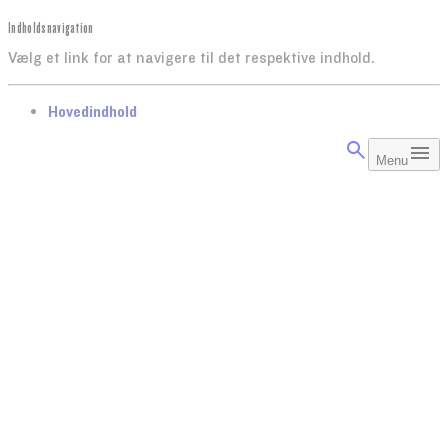
Indholdsnavigation
Vælg et link for at navigere til det respektive indhold.
gå til
Hovedindhold
Menu