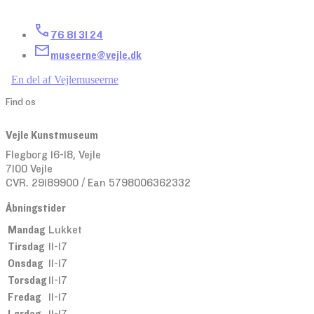
76 81 31 24
museerne@vejle.dk
En del af Vejlemuseerne
Find os
Vejle Kunstmuseum
Flegborg 16-18, Vejle
7100 Vejle
CVR. 29189900 / Ean 5798006362332
Åbningstider
Mandag
Lukket
Tirsdag
11-17
Onsdag
11-17
Torsdag
11-17
Fredag
11-17
Lørdag
11-17