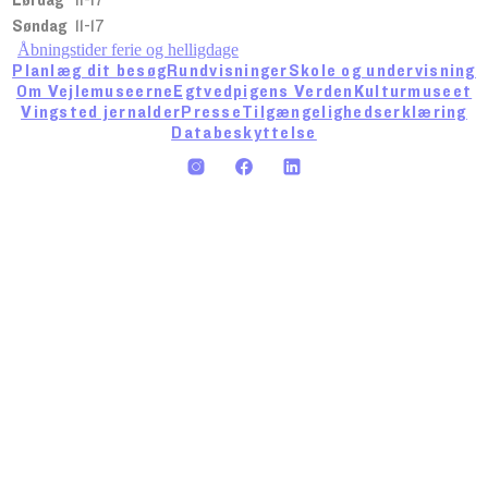
Søndag
11-17
Åbningstider ferie og helligdage
Planlæg dit besøg
Rundvisninger
Skole og undervisning
Om Vejlemuseerne
Egtvedpigens Verden
Kulturmuseet
Vingsted jernalder
Presse
Tilgængelighedserklæring
Databeskyttelse