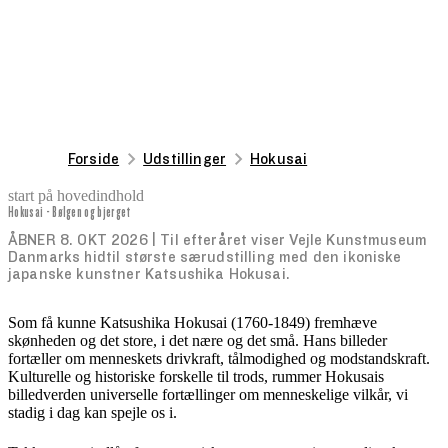
Forside
Udstillinger
Hokusai
start på hovedindhold
Hokusai - Bølgen og bjerget
senest opdateret 9. juli 2026
ÅBNER 8. OKT 2026 | Til efteråret viser Vejle Kunstmuseum
Danmarks hidtil største særudstilling med den ikoniske
japanske kunstner Katsushika Hokusai.
Som få kunne Katsushika Hokusai (1760-1849) fremhæve
skønheden og det store, i det nære og det små. Hans billeder
fortæller om menneskets drivkraft, tålmodighed og modstandskraft.
Kulturelle og historiske forskelle til trods, rummer Hokusais
billedverden universelle fortællinger om menneskelige vilkår, vi
stadig i dag kan spejle os i.