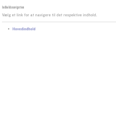
Indholdsnavigation
Vælg et link for at navigere til det respektive indhold.
gå til
Hovedindhold