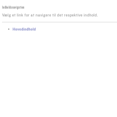
Indholdsnavigation
Vælg et link for at navigere til det respektive indhold.
gå til
Hovedindhold