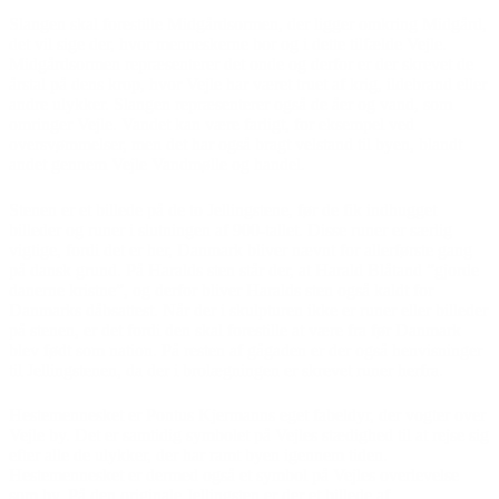
Slangen skal forestille Midgårdsormen, der ligger omkring Midgård,
det vil sige der, hvor menneskerne bor og i dette tilfælde Vejle.
Midgårdsormen repræsenterer det onde og derfor er der skrevet de
årstal på dens krop, hvor Vejle har været truet af krig, ildebrand eller
andre ulykker. Slangen repræsenterer også de åer og vand, som
omringer Vejle. Vandet kan være farligt, for eksempel ved
oversvømmelser, men det har også bragt velstand til byen, blandt
andet gennem Vejle Vandmølle og handel.
Stenen er et billede på de to Jellingstene, før de fik indhugget
billeder og runer i slutningen af 900-tallet. Disse runer er særlig
vigtige, fordi det er her, Danmark bliver nævnt for allerførste gang
på dansk grund. På Haralds sten står der, at Harald Blåtand ”gjorde
danerne kristne”, og derfor bliver Haralds sten også kaldt for
Danmarks dåbsattest. Når der i skulpturen ikke er runer eller billeder
på stenen, er det fordi den skal forestille at være fra før Danmark
blev født som nation. På resten af gågaden er der også henvisninger
til Jellingstenen, da der i brolægningen er skrevet runer herfra.
Hestemennesket er Pontus Kjermanns eget fabeldyr, der vogter over
Vejle by. Det er samtidig symbolet på Vejles stædighed til at rejse sig
efter alle de ulykker, der har ramt byen igennem tiden.
Hestemennesket er dermed også et symbol på Vejles overlevelse
som by. På den originale Jellingsten er der et billede af