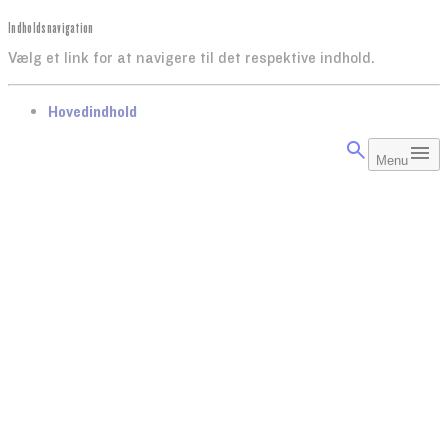
Indholdsnavigation
Vælg et link for at navigere til det respektive indhold.
gå til
Hovedindhold
Menu