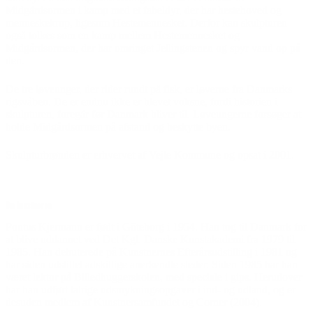
Midgårdsormen i kamp med et fabeldyr, der har hestehoved og
menneskekrop, ligesom Hestemennesket. Derfor kan skulpturen
også tolkes som en kamp mellem Hestemennesket og
Midgårdsormen, der har omringet Jellingstenen og spyr vand op på
den.
De tre løveunger, der rider rundt på fisk, er løverne fra Danmarks
rigsvåben. De er endnu ikke er blevet voksne, fordi historien i
skulpturen, foregår før Danmark bliver til. Løveungerne forsøger at
holde Midgårdsormen på afstand og beskytte byen.
Skulpturbrønden er erhvervet af Vejle Kommune og opsat i 2001.
Om kunstneren
Pontus Kjermann er født i Göteborg i 1954. Han tog til Danmark for
at blive uddannet ved Det Kgl. Danske Kunstakademi fra 1979 til
1985. Han debuterede på Kunstnernes Efterårsudstilling i 1981 og
har siden udstillet adskillige anerkendte steder. Siden 1985 har han
været lektor på Billedhuggerskolen, med speciale i gips. Herudover
har han udført talrige udsmykningsopgaver i ind- og udland, og er
desuden medlem af Kunstnersamfundet og Corner (2004).