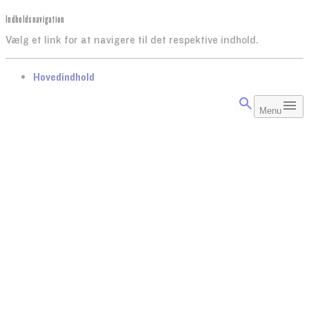
Indholdsnavigation
Vælg et link for at navigere til det respektive indhold.
gå til
Hovedindhold
Menu