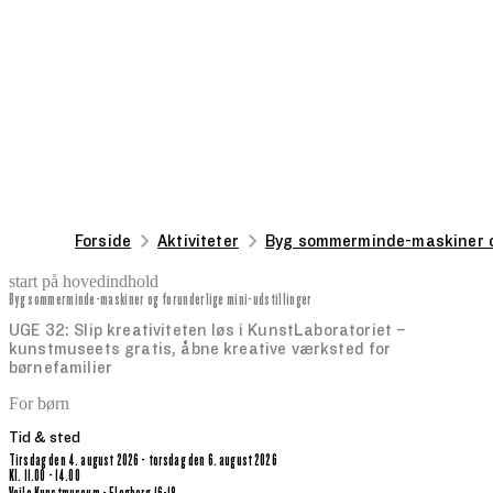
Forside
Aktiviteter
Byg sommerminde-maskiner og
start på hovedindhold
Byg sommerminde-maskiner og forunderlige mini-udstillinger
senest opdateret 4. august 2026
UGE 32: Slip kreativiteten løs i KunstLaboratoriet –
kunstmuseets gratis, åbne kreative værksted for
børnefamilier
For børn
Tid & sted
tirsdag den 4. august 2026 - torsdag den 6. august 2026
kl. 11.00 - 14.00
Vejle Kunstmuseum - Flegborg 16-18