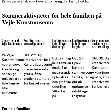
Du møder grafisk kunst overalt omkring dig, tæt på dit liv.
Sommeraktiviteter for hele familien på
Vejle Kunstmuseum
Sommerferie på
Persilleprint og
Familieomvisning
Familieomvisning
Byg sommerminde
Vejle Kunstmuseum
sommerlige soltryk
i udstillingen
i udstillingen
maskiner og foru
Altid tæt på
Frugtbar
mini-udstillinger
På Vejle
UGE 27: Slip
UGE 27: Tag
UGE 27:
UGE 32: Slip
Kunstmuseum
kreativiteten løs i
hele familien
Oplev
kreativiteten
venter sjove,
KunstLaboratoriet
med på en
kunsten
KunstLabora
kreative og
– kunstmuseets
inspirerende
sammen som
– kunstmus
sanselige
gratis, åbne
oplevelse i
familie, når vi
gratis, åbne
oplevelser for
grafiske værksted
den grafiske
går på
kreative væ
hele familien
for børnefamilier
udstilling
opdagelse i
for børnefam
hele
'Altid tæt
udstillingen
sommeren
på'
Frugtbar
For hele familien