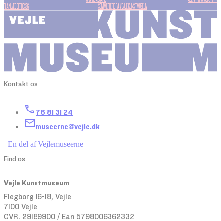
PLANLÆG DIT BESØG
SOMMERFERIE PÅ VEJLE KUNSTMUSEUM
Kontakt os
76 81 31 24
museerne@vejle.dk
En del af Vejlemuseerne
Find os
Vejle Kunstmuseum
Flegborg 16-18, Vejle
7100 Vejle
CVR. 29189900 / Ean 5798006362332