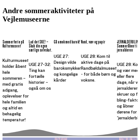
Andre sommeraktiviteter på
Vejlemuseerne
Sommerferie på
Lad det SKE! –
Gå amok med barok!
Vand, væv og papir
JERNALDERBLING
Kulturmuseet
Skab din egen
Sommeråbent i
særlige sølvskat.
jernalderen
UGE 27:
UGE 28: Kom til
Kulturmuseet
Design vilde
aktive dage på
UGE 27-32:
UGE 28: Ko
holder åbent
baroksmykker
Randbøldalmuseet
Ting kan
og vær med
hele
og kongelige
- for både børn og
fortælle
eller flere
sommeren –
kårder
voksne.
historier –
dage, når vi 
med gratis
også om os
jernalderen
adgang,
skruer op fo
oplevelser for
bling-fakto
hele familien
og åbner
og altid en
dørene for
behagelig
'jernalderbli
temperatur!
GRATIS ADGANG
ÅBENT TIRS.-SØN. 11-17