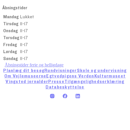
Åbningstider
Mandag
Lukket
Tirsdag
11-17
Onsdag
11-17
Torsdag
11-17
Fredag
11-17
Lørdag
11-17
Søndag
11-17
Åbningstider ferie og helligdage
Planlæg dit besøg
Rundvisninger
Skole og undervisning
Om Vejlemuseerne
Egtvedpigens Verden
Kulturmuseet
Vingsted jernalder
Presse
Tilgængelighedserklæring
Databeskyttelse