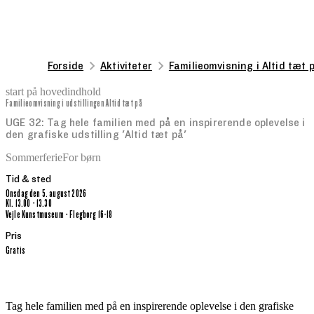
Forside
Aktiviteter
Familieomvisning i Altid tæt p
start på hovedindhold
Familieomvisning i udstillingen Altid tæt på
senest opdateret 12. juni 2026
UGE 32: Tag hele familien med på en inspirerende oplevelse i
den grafiske udstilling 'Altid tæt på'
Sommerferie
For børn
Tid & sted
onsdag den 5. august 2026
kl. 13.00 - 13.30
Vejle Kunstmuseum - Flegborg 16-18
Pris
Gratis
Tag hele familien med på en inspirerende oplevelse i den grafiske