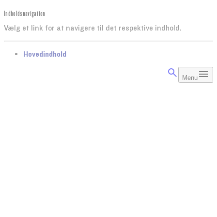
Indholdsnavigation
Vælg et link for at navigere til det respektive indhold.
gå til
Hovedindhold
Menu