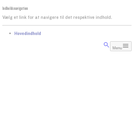
Indholdsnavigation
Vælg et link for at navigere til det respektive indhold.
gå til
Hovedindhold
Menu