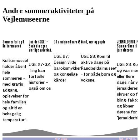
Andre sommeraktiviteter på
Vejlemuseerne
Sommerferie på
Lad det SKE! –
Gå amok med barok!
Vand, væv og papir
JERNALDERBLING
Kulturmuseet
Skab din egen
Sommeråbent i
særlige sølvskat.
jernalderen
UGE 27:
UGE 28: Kom til
Kulturmuseet
Design vilde
aktive dage på
UGE 27-32:
UGE 28: Ko
holder åbent
baroksmykker
Randbøldalmuseet
Ting kan
og vær med
hele
og kongelige
- for både børn og
fortælle
eller flere
sommeren –
kårder
voksne.
historier –
dage, når vi 
med gratis
også om os
jernalderen
adgang,
skruer op fo
oplevelser for
bling-fakto
hele familien
og åbner
og altid en
dørene for
behagelig
'jernalderbli
temperatur!
GRATIS ADGANG
ÅBENT TIRS.-SØN. 11-17