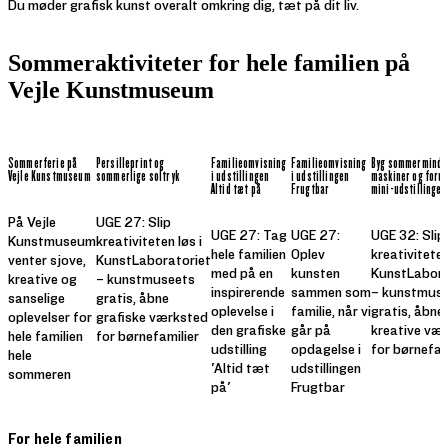
Du møder grafisk kunst overalt omkring dig, tæt på dit liv.
Sommeraktiviteter for hele familien på
Vejle Kunstmuseum
Sommerferie på
Persilleprint og
Familieomvisning
Familieomvisning
Byg sommerminde
Vejle Kunstmuseum
sommerlige soltryk
i udstillingen
i udstillingen
maskiner og foru
Altid tæt på
Frugtbar
mini-udstillinger
På Vejle
UGE 27: Slip
UGE 27: Tag
UGE 27:
UGE 32: Slip
Kunstmuseum
kreativiteten løs i
hele familien
Oplev
kreativiteten
venter sjove,
KunstLaboratoriet
med på en
kunsten
KunstLabora
kreative og
– kunstmuseets
inspirerende
sammen som
– kunstmus
sanselige
gratis, åbne
oplevelse i
familie, når vi
gratis, åbne
oplevelser for
grafiske værksted
den grafiske
går på
kreative væ
hele familien
for børnefamilier
udstilling
opdagelse i
for børnefam
hele
'Altid tæt
udstillingen
sommeren
på'
Frugtbar
For hele familien