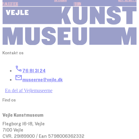
PLANLÆG DIT BESØG
FOR BØRN
Kontakt os
76 81 31 24
museerne@vejle.dk
En del af Vejlemuseerne
Find os
Vejle Kunstmuseum
Flegborg 16-18, Vejle
7100 Vejle
CVR. 29189900 / Ean 5798006362332