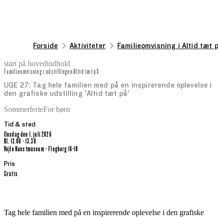
Forside
Aktiviteter
Familieomvisning i Altid tæt 
start på hovedindhold
Familieomvisning i udstillingen Altid tæt på
senest opdateret 12. juni 2026
UGE 27: Tag hele familien med på en inspirerende oplevelse i
den grafiske udstilling 'Altid tæt på'
Sommerferie
For børn
Tid & sted
onsdag den 1. juli 2026
kl. 13.00 - 13.30
Vejle Kunstmuseum - Flegborg 16-18
Pris
Gratis
Tag hele familien med på en inspirerende oplevelse i den grafiske