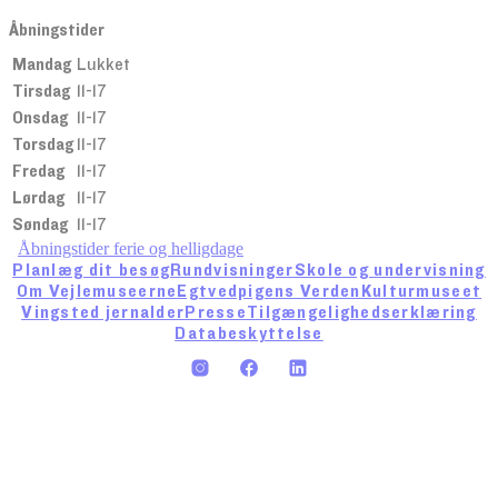
Åbningstider
Mandag
Lukket
Tirsdag
11-17
Onsdag
11-17
Torsdag
11-17
Fredag
11-17
Lørdag
11-17
Søndag
11-17
Åbningstider ferie og helligdage
Planlæg dit besøg
Rundvisninger
Skole og undervisning
Om Vejlemuseerne
Egtvedpigens Verden
Kulturmuseet
Vingsted jernalder
Presse
Tilgængelighedserklæring
Databeskyttelse